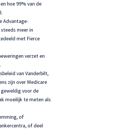
ken hoe 99% van de
8.
re Advantage-
 steeds meer in
gedeeld met Fierce
 beweringen verzet en
.
sbeleid van Vanderbilt,
ens zijn over Medicare
t geweldig voor de
aak moeilijk te meten als
temming, of
ankercentra, of deel