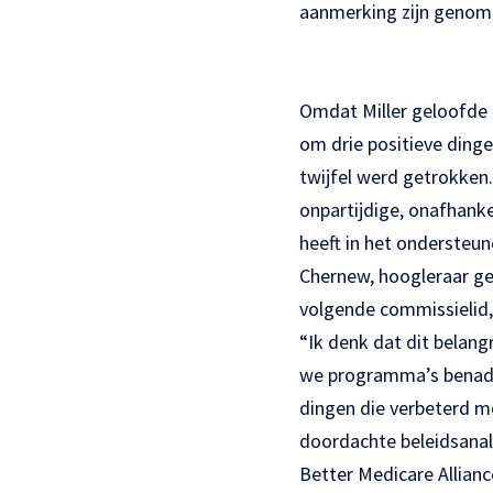
aanmerking zijn genom
Omdat Miller geloofde d
om drie positieve ding
twijfel werd getrokken
onpartijdige, onafhanke
heeft in het ondersteun
Chernew, hoogleraar ge
volgende commissielid, h
“Ik denk dat dit belangr
we programma’s benadere
dingen die verbeterd m
doordachte beleidsanaly
Better Medicare Allianc