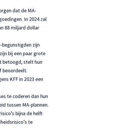
zorgen dat de MA-
goedingen. In 2024 zal
n 88 miljard dollar
-begunstigden zijn
ijn bij een paar grote
t betoogd, stelt hun
f beoordeelt.
gens KFF in 2023 een
ses te coderen dan hun
eid tussen MA-plannen.
ico’s bijna de helft
eidsrisico’s te