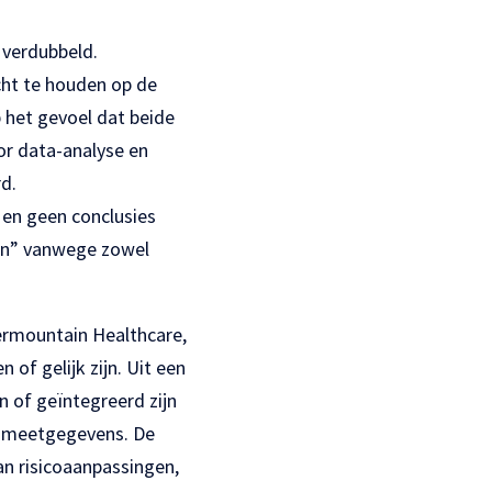
n verdubbeld.
cht te houden op de
b het gevoel dat beide
oor data-analyse en
d.
 en geen conclusies
gen” vanwege zowel
termountain Healthcare,
 of gelijk zijn. Uit een
 of geïntegreerd zijn
4 meetgegevens. De
an risicoaanpassingen,