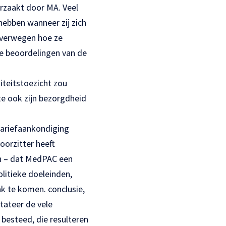
orzaakt door MA. Veel
hebben wanneer zij zich
overwegen hoe ze
de beoordelingen van de
iteitstoezicht zou
te ook zijn bezorgdheid
tariefaankondiging
oorzitter heeft
jn – dat MedPAC een
olitieke doeleinden,
ak te komen. conclusie,
tateer de vele
 besteed, die resulteren