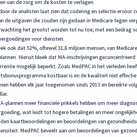
eren van de zorg om de kosten te verlagen.
oor de analisten laat zien dat codering en selectie ervoor 
an de uitgaven die zouden zijn gedaan in Medicare tegen ver
rwachting het grootst worden tot nu toe, met een bedrag va
vergoedingen voor diensten.
ek ook dat 52%, oftewel 31,6 miljoen mensen, van Medicare
annen. Hieruit bleek dat MA-inschrijvingen geconcentreerd z
rrentie mogelijk beperkt. Zoals MedPAC in het verleden heef
itsbonusprogramma kostbaar is en de kwaliteit niet effectie
nen hebben elk jaar toegenomen sinds 2015 en bereikte vol
lar.
A-plannen meer financiële prikkels hebben om meer diagno
goeding, wat leidt tot hogere betalingen en meer ongelijkh
den kaartbeoordelingen en beoordelingen van gezondheidsris
ensiteit. MedPAC beveelt aan om beoordelingen van gezondh