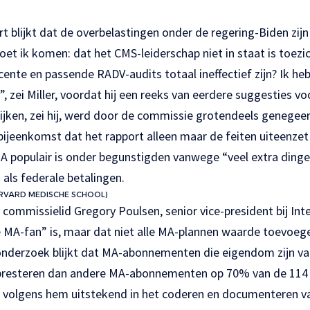
ort blijkt dat de overbelastingen onder de regering-Biden zij
et ik komen: dat het CMS-leiderschap niet in staat is toezi
ente en passende RADV-audits totaal ineffectief zijn? Ik he
”, zei Miller, voordat hij een reeks van eerdere suggesties v
jken, zei hij, werd door de commissie grotendeels genegeer
bijeenkomst dat het rapport alleen maar de feiten uiteenzet
MA populair is onder begunstigden vanwege “veel extra din
 als federale betalingen.
RVARD MEDISCHE SCHOOL)
commissielid Gregory Poulsen, senior vice-president bij In
te MA-fan” is, maar dat niet alle MA-plannen waarde toevoegen
derzoek blijkt dat MA-abonnementen die eigendom zijn van
 presteren dan andere MA-abonnementen op 70% van de 11
jn volgens hem uitstekend in het coderen en documenteren v