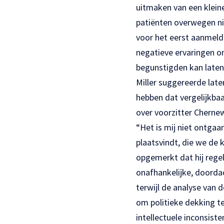
uitmaken van een kleine
patiënten overwegen nie
voor het eerst aanmeld
negatieve ervaringen o
begunstigden kan laten 
Miller suggereerde lat
hebben dat vergelijkba
over voorzitter Cherne
“Het is mij niet ontga
plaatsvindt, die we de 
opgemerkt dat hij rege
onafhankelijke, doordac
terwijl de analyse van 
om politieke dekking t
intellectuele inconsist