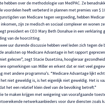
 te hebben over de methodologie van MedPAC. Ze benadruk
e voordelen heeft verbeterd in plannen met premies van $ 1
gunstigden van Medicare tegen vergoeding, hebben Medica
 inkomen, zijn ze medisch en sociaal complexer en wonen ze
zegt president en CEO Mary Beth Donahue in een verklaring 
ding van de hoorzitting.
twee uur durende discussie hebben veel leden zich tegen de
 de analisten op Medicare Advantage in het rapport geprezen
k niet gelezen”, zegt Stacie Dusetzina, hoogleraar gezondheid
ere opmerkingen van Miller en erkent dat er niet veel gegev
ing met andere programma’s. “Medicare Advantage lijkt ech
et niet geweldig is, is het eigenlijk niet geweldig. Het is v
at het een relatief klein deel van de bevolking betreft.”
 die te maken krijgen met weigering van voorafgaande toes
ontoereikende netwerkaanbieders voor dure diensten zoals k