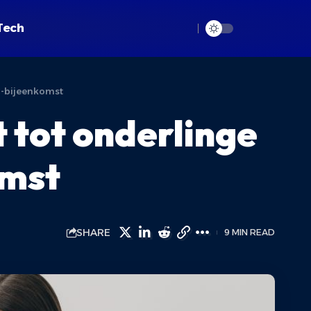
Tech
C-bijeenkomst
 tot onderlinge
omst
SHARE
9 MIN READ