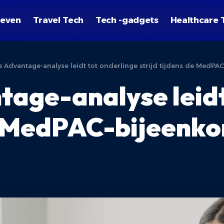
leven
Travel Tech
Tech -gadgets
Healthcare 
 Advantage-analyse leidt tot onderlinge strijd tijdens de MedPA
age-analyse leidt
de MedPAC-bijeenk