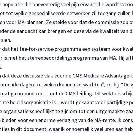
 populatie die onevenredig veel pijn ervaart die wordt vero
t tot welke gespecialiseerde netwerken zij toegang zullen 
en voor MA-plannen. Ze stelde voor dat de commissie zou 
nder de aandacht kan brengen en deze via de kwaliteit van 
zien.
er dat het fee-for-service-programma een systeem voor kwal
ar is met het sterrenbeoordelingsprogramma van MA. Hij uit
w.
an dat deze discussie vlak voor de CMS Medicare Advantage-
komende dagen tot weken kunnen verwachten”, zei hij. “De v
lmatig communiceert met de CMS-leiding. Dit wekt de schi
hte beleidsorganisatie is – wordt gekaapt voor partijdige p
de organisatie scheef lijkt te zijn om tot een uitgemaakte za
e bieden voor een enorme verlaging van de MA-rente. Ik cons
enties in dit document, waar ik onnoemelijk veel uren aan heb