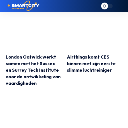
London Gatwick werkt
Airthings komt CES
samen met het Sussex
binnen met zijn eerste
en Surrey Tech Institute
slimme luchtreiniger
voor de ontwikkeling van
vaardigheden